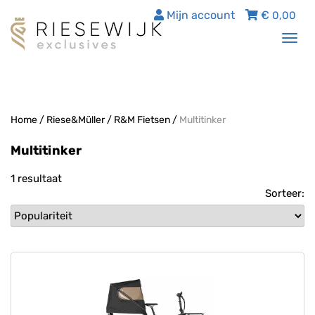
Mijn account
€
0,00
Tog
nav
Home
/
Riese&Müller
/
R&M Fietsen
/
Multitinker
Multitinker
1 resultaat
Sorteer: