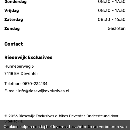
08:30 - 17:30
Donderdag
08:30 - 17:30
Vrijdag
08:30 - 16:30
Zaterdag
Gesloten
Zondag
Contact
Riesewijk Exclusives
Hunneperweg 3
7418 EH
Deventer
Telefoon:
0570-234134
E-mail:
info@riesewijkexclusives.nl
© 2026 Riesewijk Exclusives e-bikes Deventer. Ondersteund door
SitePack ®
Cookies helpen ons bij het leveren, beschermen en verbeteren van
Winkel in e-bikes in Deventer, gespecialiseerd in Stromer,