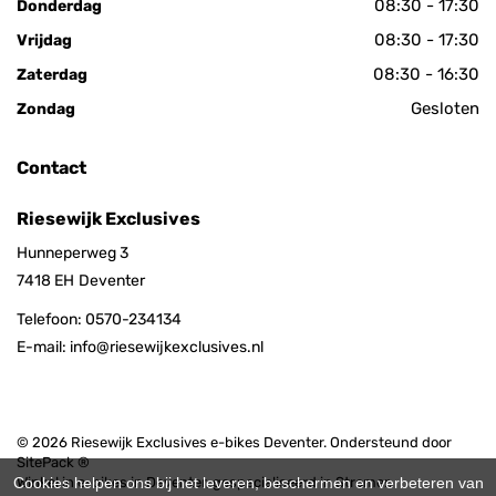
08:30 - 17:30
Donderdag
08:30 - 17:30
Vrijdag
08:30 - 16:30
Zaterdag
Gesloten
Zondag
Contact
Riesewijk Exclusives
Hunneperweg 3
7418 EH
Deventer
Telefoon:
0570-234134
E-mail:
info@riesewijkexclusives.nl
© 2026 Riesewijk Exclusives e-bikes Deventer. Ondersteund door
SitePack ®
Cookies helpen ons bij het leveren, beschermen en verbeteren van
Winkel in e-bikes in Deventer, gespecialiseerd in Stromer,