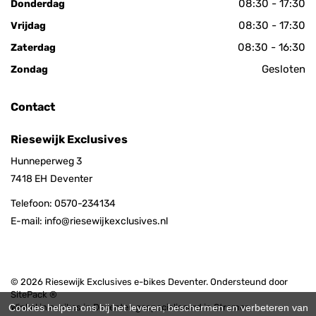
08:30 - 17:30
Donderdag
08:30 - 17:30
Vrijdag
08:30 - 16:30
Zaterdag
Gesloten
Zondag
Contact
Riesewijk Exclusives
Hunneperweg 3
7418 EH
Deventer
Telefoon:
0570-234134
E-mail:
info@riesewijkexclusives.nl
© 2026 Riesewijk Exclusives e-bikes Deventer. Ondersteund door
SitePack ®
Cookies helpen ons bij het leveren, beschermen en verbeteren van
Winkel in e-bikes in Deventer, gespecialiseerd in Stromer,