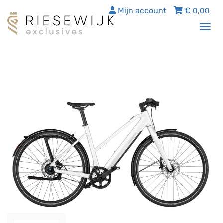
Mijn account
€
0,00
Tog
nav