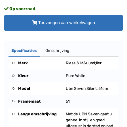
Op voorraad
Toevoegen aan winkelwagen
Specificaties
Omschrijving
Merk
Riese & M&uuml;ller
Kleur
Pure White
Model
Ubn Seven Silent, 51cm
Framemaat
51
Lange omschrijving
Met de UBN Seven gaat u
geheel in stijl en goed
uitgerust in de stad op pad.