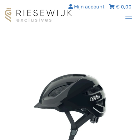
Mijn account
€
0,00
Tog
nav