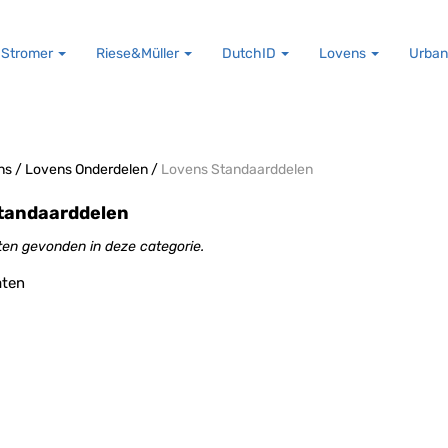
Stromer
Riese&Müller
DutchID
Lovens
Urban
ns
/
Lovens Onderdelen
/
Lovens Standaarddelen
tandaarddelen
en gevonden in deze categorie.
aten