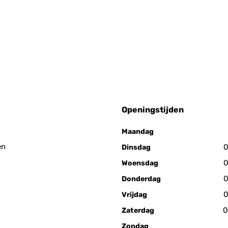
Openingstijden
Maandag
en
0
Dinsdag
0
Woensdag
0
Donderdag
0
Vrijdag
0
Zaterdag
Zondag