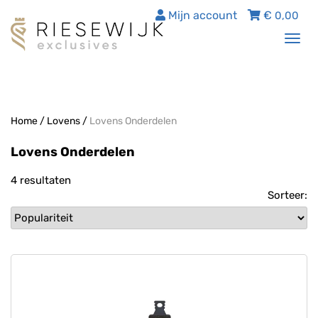
Mijn account
€
0,00
Tog
nav
Home
/
Lovens
/
Lovens Onderdelen
Lovens Onderdelen
4 resultaten
Sorteer: