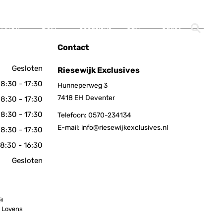
Mijn account
€
0,00
 Arrow
Dolly
Occasions
O&A
Outlet
Contact
Gesloten
Riesewijk Exclusives
8:30 - 17:30
Hunneperweg 3
7418 EH
Deventer
8:30 - 17:30
8:30 - 17:30
Telefoon:
0570-234134
E-mail:
info@riesewijkexclusives.nl
8:30 - 17:30
8:30 - 16:30
Gesloten
 ®
n Lovens