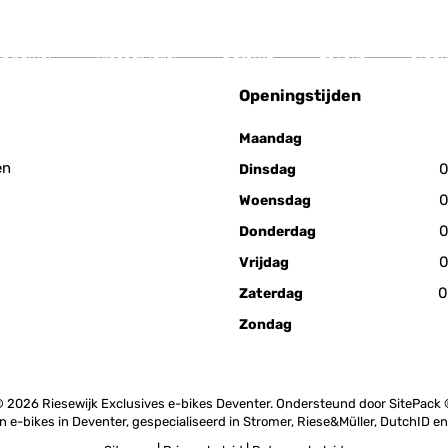
Stromer
Riese&Müller
DutchID
Lovens
Urban
Openingstijden
Maandag
en
0
Dinsdag
0
Woensdag
0
Donderdag
0
Vrijdag
0
Zaterdag
Zondag
 2026 Riesewijk Exclusives e-bikes Deventer. Ondersteund door
SitePack
in e-bikes in Deventer, gespecialiseerd in Stromer, Riese&Müller, DutchID e