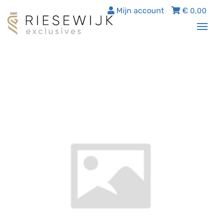
Mijn account
€
0,00
Tog
nav