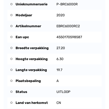
Unieknummerserie
P-BRC6000R
Modeljaar
2020
Artikelnummer
EBRC6000RC2
Ean upc
4550170598587
Breedte verpakking
27.20
Hoogte verpakking
6.30
Lengte verpakking
19.7
Plaatsbepaling
A
Status
UITLOOP
Land van herkomst
CN